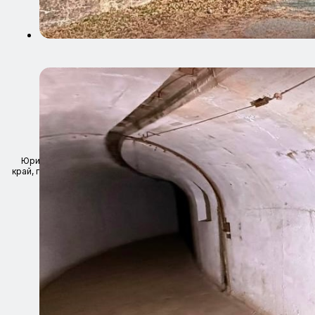
ООО "ХОДИЛЕСОМ" ИНН 2543190118 ОГРН/ОГРНИП
1252500001445
Юридический адрес организации: 690002, Россия, Приморский
край, г.о. Владивостокский, г. Владивосток, пр-кт Острякова, д. 6, кв.
97
Образец договора